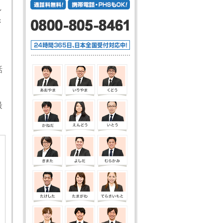
し
き
。
話
最